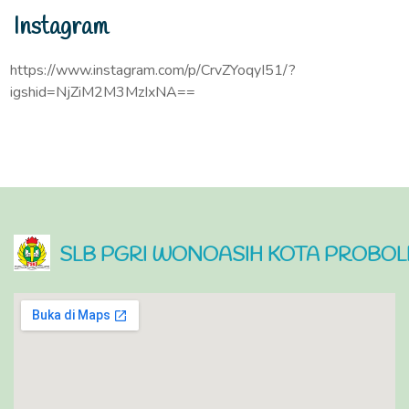
Instagram
https://www.instagram.com/p/CrvZYoqyI51/?
igshid=NjZiM2M3MzIxNA==
SLB PGRI WONOASIH KOTA PROBO