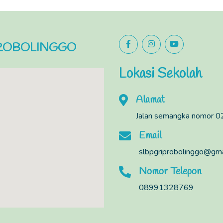
PROBOLINGGO
Lokasi Sekolah
Alamat
Jalan semangka nomor 0
Email
slbpgriprobolinggo@gma
Nomor Telepon
08991328769