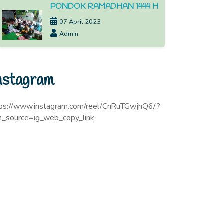
PONDOK RAMADHAN 1444 H
07 April 2023
Admin
nstagram
tps://www.instagram.com/reel/CnRuTGwjhQ6/?
m_source=ig_web_copy_link